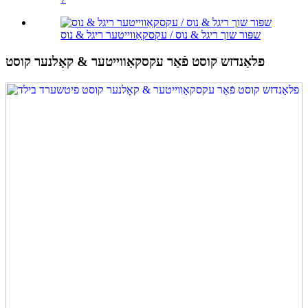
שפּור שוך ריגל & נוס / עקסקאַווייטער ריגל & נוס
פלאַנדזש קוסט פֿאַר עקסקאַווייטער & קאָלנער קוסט