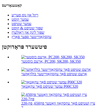
קאַטעגאָריעס
ריגל און נוס סעריע
עמער קוסט
עמער שטיפט
שפּור שטיפט & קוסט
שפּור לינק און ראָולערז
עקסקאַווייטער ספּער פּאַרץ
פיטשערד פּראָדוקטן
אָרעם בוסטער, PC200, SK200, SK350
אָרעם שטיפט פֿאַר עקסקאַווייטער בולדאָוזער
עמער שטיפט פֿאַר עקאַטאָר P00C320
ציין |שטיפט פֿאַר עקסקאַוו וואַטער פּק650, פּק220-
7