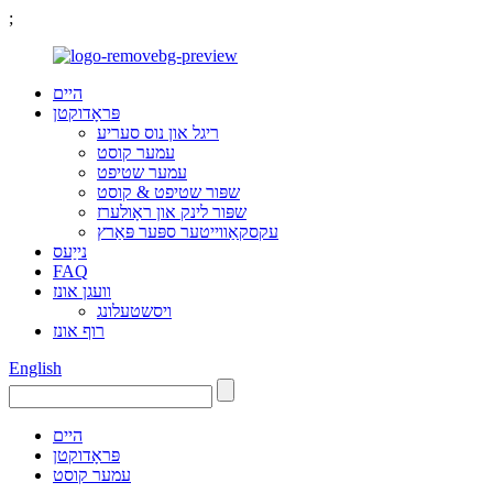
;
היים
פּראָדוקטן
ריגל און נוס סעריע
עמער קוסט
עמער שטיפט
שפּור שטיפט & קוסט
שפּור לינק און ראָולערז
עקסקאַווייטער ספּער פּאַרץ
נייַעס
FAQ
וועגן אונז
ויסשטעלונג
רוף אונז
English
היים
פּראָדוקטן
עמער קוסט